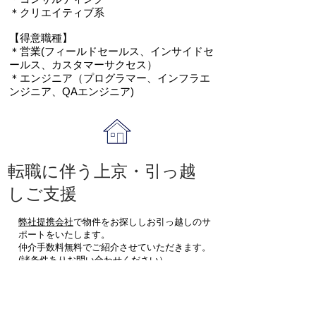
＊クリエイティブ系
【得意職種】
＊営業(フィールドセールス、インサイドセ
ールス、カスタマーサクセス）
＊エンジニア（プログラマー、インフラエ
ンジニア、QAエンジニア)
​転職に伴う上京・引っ越
しご支援
弊社提携会社
で物件をお探ししお引っ越しのサ
ポートをいたします。
仲介手数料無料でご紹介させていただきます。
(諸条件ありお問い合わせください）
​転職、引越を一気通貫で。あなたの人生に１番
に寄り添えるコンサルタントです。
​上京支援ブログ