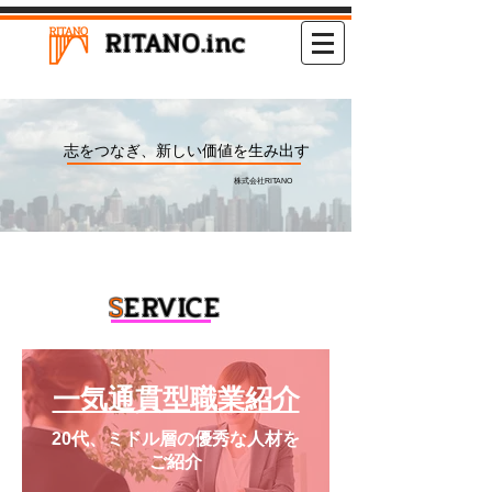
RITANO.inc
​​志をつなぎ、新しい価値を生み出す
株式会社RITANO
S
ERVICE
​一気通貫型職業紹介
20代、ミドル層の​優秀な人材を
ご紹介